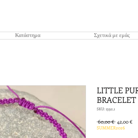
Κατάστημα
Σχετικά με εμάς
LITTLE PU
BRACELET
SKU: 1392,1
Κανονική
Τι
 60,00 € 
42,00 €
τιμή
Έκ
SUMMER2026