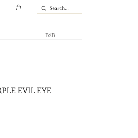
Β2Β
RPLE EVIL EYE
μή
πτωσης