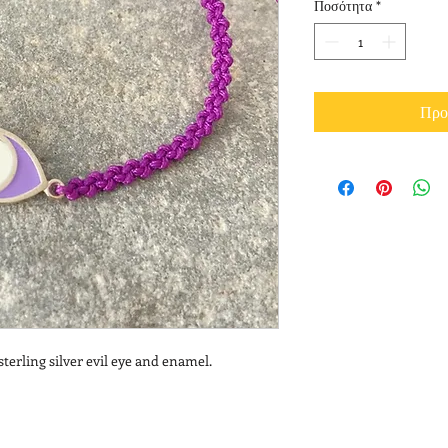
Ποσότητα
*
Προ
rling silver evil eye and enamel.