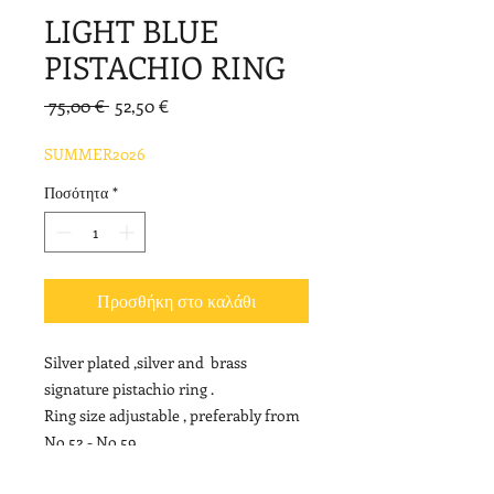
LIGHT BLUE
PISTACHIO RING
Κανονική
Τιμή
 75,00 € 
52,50 €
τιμή
Έκπτωσης
SUMMER2026
Ποσότητα
*
Προσθήκη στο καλάθι
Silver plated ,silver and brass
signature pistachio ring .
Ring size adjustable , preferably from
No 52 - No 59.
Length of pistachio piece on top of the