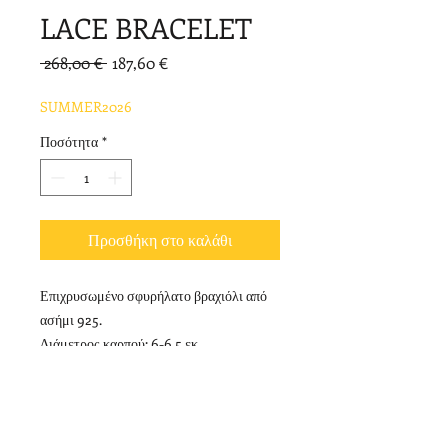
LACE BRACELET
Κανονική
Τιμή
 268,00 € 
187,60 €
τιμή
Έκπτωσης
SUMMER2026
Ποσότητα
*
Προσθήκη στο καλάθι
Επιχρυσωμένο σφυρήλατο βραχιόλι από
ασήμι 925.
Διάμετρος καρπού: 6-6,5 εκ.
Πλάτος: 4 εκ.