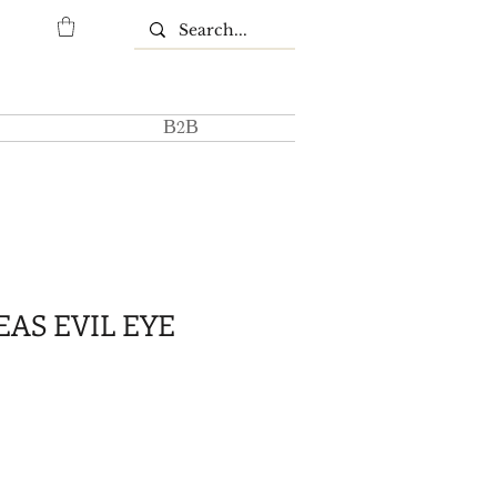
Β2Β
EAS EVIL EYE
μή
κπτωσης