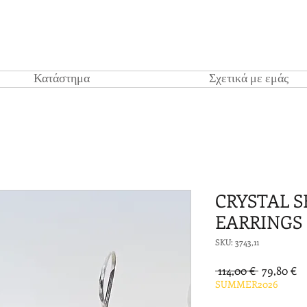
Κατάστημα
Σχετικά με εμάς
CRYSTAL S
EARRINGS
SKU: 3743,11
Κανονική
Τι
 114,00 € 
79,80 €
τιμή
Έ
SUMMER2026