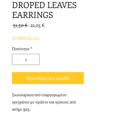
DROPED LEAVES
EARRINGS
Κανονική
Τιμή
 31,50 € 
22,05 €
τιμή
Έκπτωσης
SUMMER2026
Ποσότητα
*
Προσθήκη στο καλάθι
Σκουλαρίκια από επαργυρωμένο
ορείχαλκο με σμάλτο και κρίκους από
ασήμι 925.
Επιστροφές