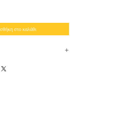
σθήκη στο καλάθι
mel colors may vary from the
l piece of jewelry.