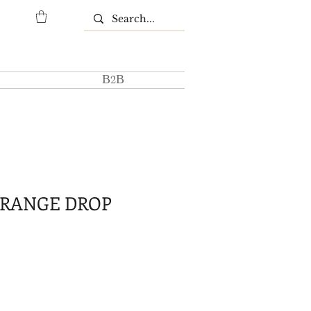
Β2Β
ORANGE DROP