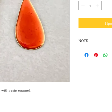
Προ
NOTE
Please note that ena
photograph to the rea
s with resin enamel.