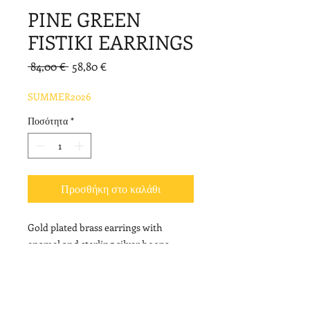
PINE GREEN
FISTIKI EARRINGS
Κανονική
Τιμή
 84,00 € 
58,80 €
τιμή
Έκπτωσης
SUMMER2026
Ποσότητα
*
Προσθήκη στο καλάθι
Gold plated brass earrings with
enamel and sterling silver hoops.
Length: 8cm