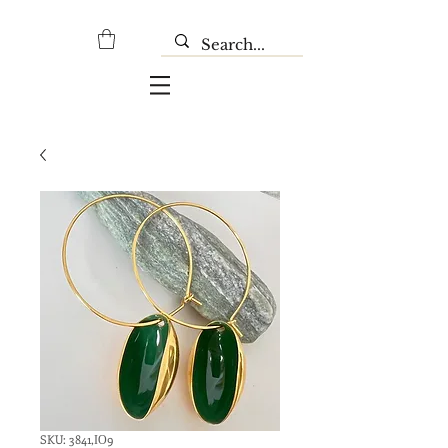
SKU: 3841,ΙΟ9