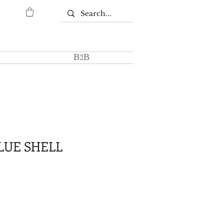
Β2Β
LUE SHELL
μή
κπτωσης