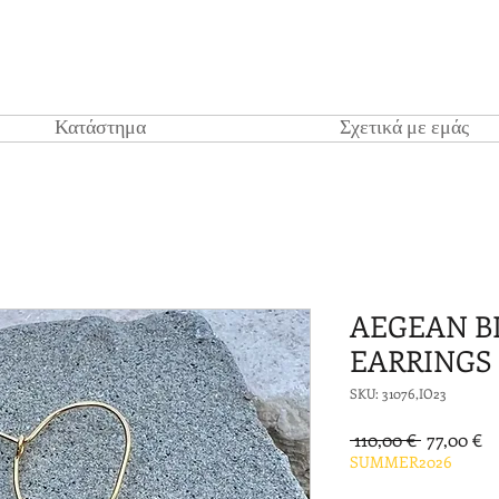
Κατάστημα
Σχετικά με εμάς
AEGEAN B
EARRINGS
SKU: 31076,IO23
Κανονική
Τι
 110,00 € 
77,00 €
τιμή
Έ
SUMMER2026