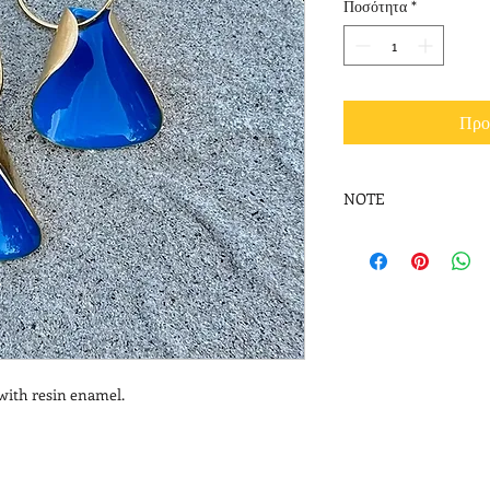
Ποσότητα
*
Προ
NOTE
Please note that ena
photograph to the rea
 with resin enamel.