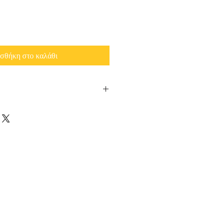
σθήκη στο καλάθι
mel colors may vary from the
l piece of jewelry.