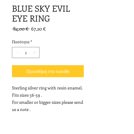
BLUE SKY EVIL
EYE RING
Κανονική
Τιμή
 84,00 € 
67,20 €
τιμή
Έκπτωσης
Ποσότητα
*
Προσθήκη στο καλάθι
Sterling silver ring with resin enamel.
Fits sizes 56-59 .
For smaller or bigger sizes please send
us a note .
NOTE