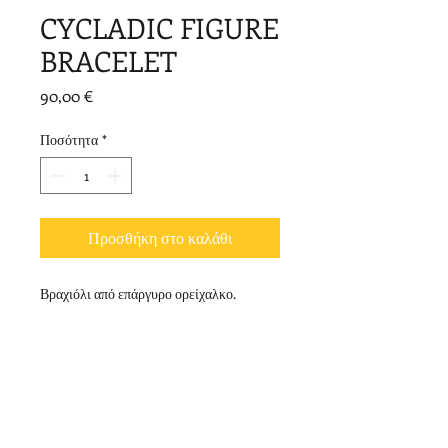
CYCLADIC FIGURE
BRACELET
Τιμή
90,00 €
Ποσότητα
*
Προσθήκη στο καλάθι
Βραχιόλι από επάργυρο ορείχαλκο.
Μήκος στον καρπό: 6 cm
© 2020 by Vally Kontidis. Proudly created with
Wix.com