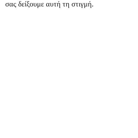
σας δείξουμε αυτή τη στιγμή.
© 2020 by Vally Kontidis. Proudly created with
Wix.com